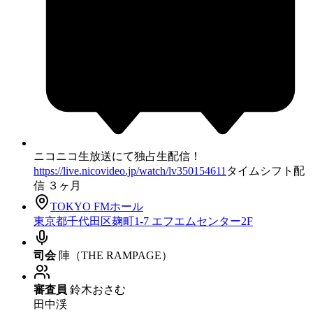
ニコニコ生放送にて独占生配信！
https://live.nicovideo.jp/watch/lv350154611
タイムシフト配
信 ３ヶ月
TOKYO FMホール
東京都千代田区麹町1-7 エフエムセンター2F
司会
陣（THE RAMPAGE）
審査員
鈴木おさむ
田中渓