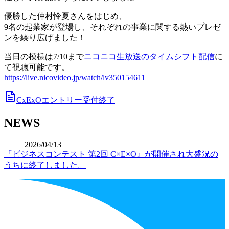
優勝した仲村怜夏さんをはじめ、
9名の起業家が登場し、それぞれの事業に関する熱いプレゼ
ンを繰り広げました！
当日の模様は7/10まで
ニコニコ生放送のタイムシフト配信
に
て視聴可能です。
https://live.nicovideo.jp/watch/lv350154611
CxExOエントリー受付終了
NEWS
2026/04/13
『ビジネスコンテスト 第2回 C×E×O』が開催され大盛況の
うちに終了しました。